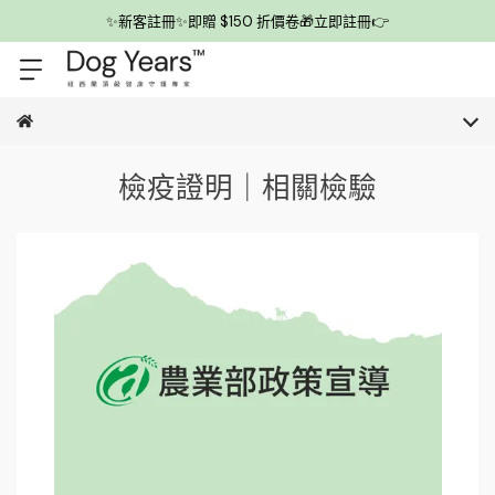
✨新客註冊✨即贈 $150 折價卷🎁立即註冊👉
✨新定期訂閱新制上線✨首期即8折👉
檢疫證明｜相關檢驗